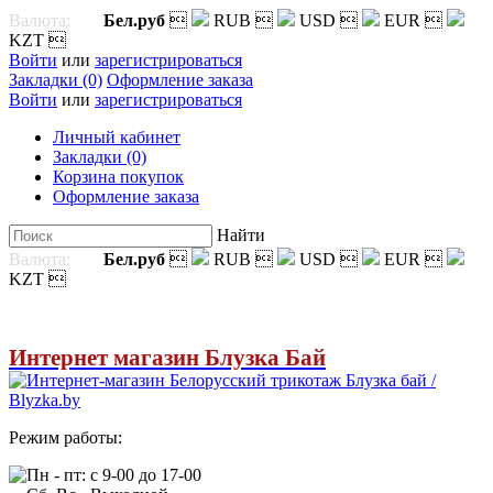
Валюта:
Бел.руб

RUB

USD

EUR

KZT

Войти
или
зарегистрироваться
Закладки (0)
Оформление заказа
Войти
или
зарегистрироваться
Личный кабинет
Закладки (0)
Корзина покупок
Оформление заказа
Найти
Валюта:
Бел.руб

RUB

USD

EUR

KZT

Интернет магазин Блузка Бай
Режим работы:
Пн - пт: с 9-00 до 17-00