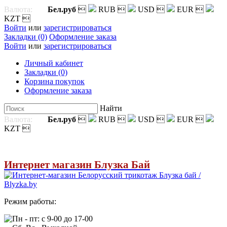
Валюта:
Бел.руб

RUB

USD

EUR

KZT

Войти
или
зарегистрироваться
Закладки (0)
Оформление заказа
Войти
или
зарегистрироваться
Личный кабинет
Закладки (0)
Корзина покупок
Оформление заказа
Найти
Валюта:
Бел.руб

RUB

USD

EUR

KZT

Интернет магазин Блузка Бай
Режим работы:
Пн - пт: с 9-00 до 17-00