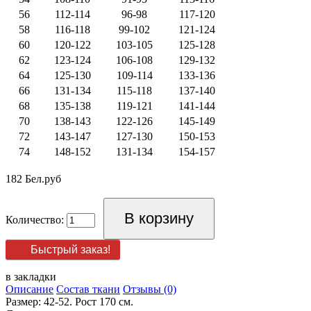
56
112-114
96-98
117-120
58
116-118
99-102
121-124
60
120-122
103-105
125-128
62
123-124
106-108
129-132
64
125-130
109-114
133-136
66
131-134
115-118
137-140
68
135-138
119-121
141-144
70
138-143
122-126
145-149
72
143-147
127-130
150-153
74
148-152
131-134
154-157
182 Бел.руб
Количество:
Быстрый заказ!
в закладки
Описание
Состав ткани
Отзывы (0)
Размер: 42-52. Рост 170 см.