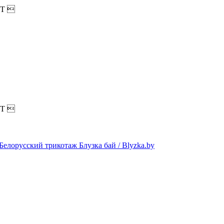
T

T
