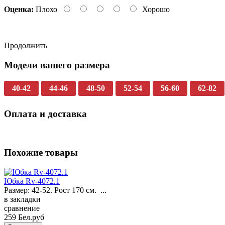
Оценка:
Плохо
Хорошо
Продолжить
Модели вашего размера
40-42
44-46
48-50
52-54
56-60
62-82
Оплата и доставка
Похожие товары
Юбка Rv-4072.1
Размер: 42-52. Рост 170 см. ...
в закладки
сравнение
259 Бел.руб