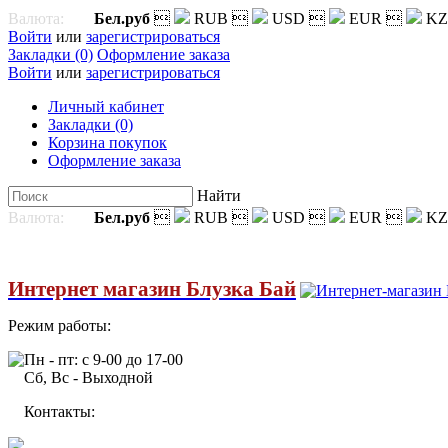
Валюта:
Бел.руб

RUB

USD

EUR

KZ
Войти
или
зарегистрироваться
Закладки (0)
Оформление заказа
Войти
или
зарегистрироваться
Личный кабинет
Закладки (0)
Корзина покупок
Оформление заказа
Найти
Валюта:
Бел.руб

RUB

USD

EUR

KZ
Интернет магазин Блузка Бай
Режим работы:
Пн - пт: с 9-00 до 17-00
Сб, Вс - Выходной
Контакты: