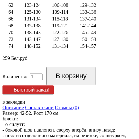
62
123-124
106-108
129-132
64
125-130
109-114
133-136
66
131-134
115-118
137-140
68
135-138
119-121
141-144
70
138-143
122-126
145-149
72
143-147
127-130
150-153
74
148-152
131-134
154-157
259 Бел.руб
Количество:
Быстрый заказ!
в закладки
Описание
Состав ткани
Отзывы (0)
Размер: 42-52. Рост 170 см.
Брюки:
- о-силуэт;
- боковой шов наклонен, сверху вперёд, внизу назад;
- пояс из отделочного материала, на резинке, со шнурком;