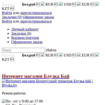
Валюта:
Бел.руб

RUB

USD

EUR

KZT

Войти
или
зарегистрироваться
Закладки (0)
Оформление заказа
Войти
или
зарегистрироваться
Личный кабинет
Закладки (0)
Корзина покупок
Оформление заказа
Найти
Валюта:
Бел.руб

RUB

USD

EUR

KZT

Интернет магазин Блузка Бай
Режим работы:
Пн - пт: с 9-00 до 17-00