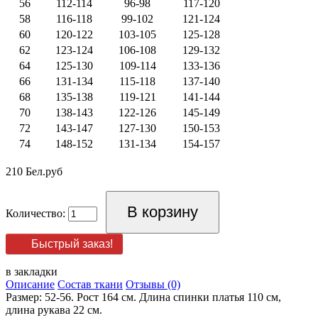
56
112-114
96-98
117-120
58
116-118
99-102
121-124
60
120-122
103-105
125-128
62
123-124
106-108
129-132
64
125-130
109-114
133-136
66
131-134
115-118
137-140
68
135-138
119-121
141-144
70
138-143
122-126
145-149
72
143-147
127-130
150-153
74
148-152
131-134
154-157
210 Бел.руб
Количество:
Быстрый заказ!
в закладки
Описание
Состав ткани
Отзывы (0)
Размер: 52-56. Рост 164 см. Длина спинки платья 110 см,
длина рукава 22 см.