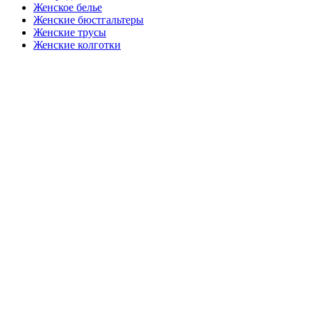
Женское белье
Женские бюстгальтеры
Женские трусы
Женские колготки
Закажите в подарок
Порадуйте любимых