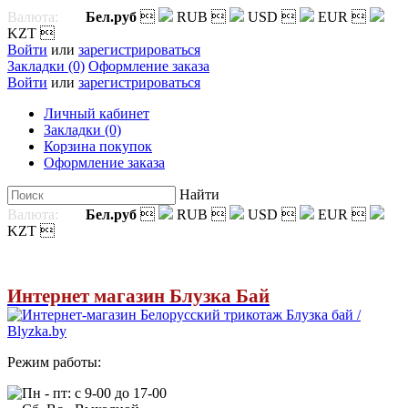
Валюта:
Бел.руб

RUB

USD

EUR

KZT

Войти
или
зарегистрироваться
Закладки (0)
Оформление заказа
Войти
или
зарегистрироваться
Личный кабинет
Закладки (0)
Корзина покупок
Оформление заказа
Найти
Валюта:
Бел.руб

RUB

USD

EUR

KZT

Интернет магазин Блузка Бай
Режим работы:
Пн - пт: с 9-00 до 17-00