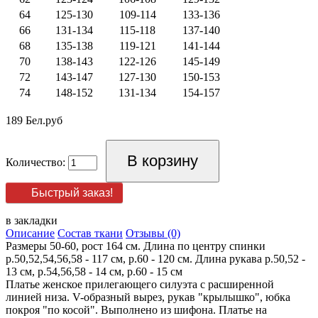
64
125-130
109-114
133-136
66
131-134
115-118
137-140
68
135-138
119-121
141-144
70
138-143
122-126
145-149
72
143-147
127-130
150-153
74
148-152
131-134
154-157
189 Бел.руб
Количество:
Быстрый заказ!
в закладки
Описание
Состав ткани
Отзывы (0)
Размеры 50-60, рост 164 см. Длина по центру спинки
р.50,52,54,56,58 - 117 см, р.60 - 120 см. Длина рукава р.50,52 -
13 см, р.54,56,58 - 14 см, р.60 - 15 см
Платье женское прилегающего силуэта с расширенной
линией низа. V-образный вырез, рукав "крылышко", юбка
покроя "по косой". Выполнено из шифона. Платье на