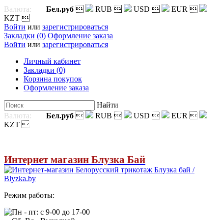
Валюта:
Бел.руб

RUB

USD

EUR

KZT

Войти
или
зарегистрироваться
Закладки (0)
Оформление заказа
Войти
или
зарегистрироваться
Личный кабинет
Закладки (0)
Корзина покупок
Оформление заказа
Найти
Валюта:
Бел.руб

RUB

USD

EUR

KZT

Интернет магазин Блузка Бай
Режим работы:
Пн - пт: с 9-00 до 17-00