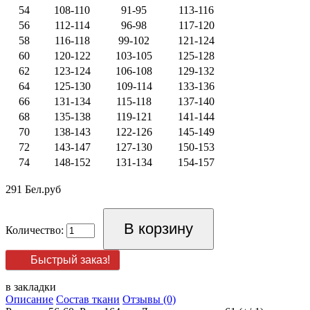
54
108-110
91-95
113-116
56
112-114
96-98
117-120
58
116-118
99-102
121-124
60
120-122
103-105
125-128
62
123-124
106-108
129-132
64
125-130
109-114
133-136
66
131-134
115-118
137-140
68
135-138
119-121
141-144
70
138-143
122-126
145-149
72
143-147
127-130
150-153
74
148-152
131-134
154-157
291 Бел.руб
Количество:
Быстрый заказ!
в закладки
Описание
Состав ткани
Отзывы (0)