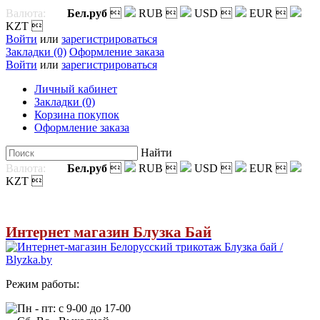
Валюта:
Бел.руб

RUB

USD

EUR

KZT

Войти
или
зарегистрироваться
Закладки (0)
Оформление заказа
Войти
или
зарегистрироваться
Личный кабинет
Закладки (0)
Корзина покупок
Оформление заказа
Найти
Валюта:
Бел.руб

RUB

USD

EUR

KZT

Интернет магазин Блузка Бай
Режим работы:
Пн - пт: с 9-00 до 17-00