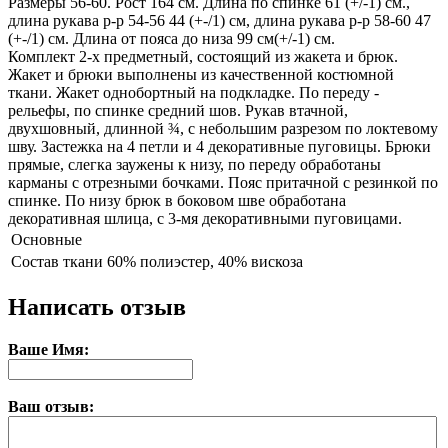
Размеры 56-60. Рост 164 см. Длина по спинке 61 (+/-1) см.,
длина рукава р-р 54-56 44 (+-/1) см, длина рукава р-р 58-60 47
(+-/1) см. Длина от пояса до низа 99 см(+/-1) см.
Комплект 2-х предметный, состоящий из жакета и брюк.
Жакет и брюки выполнены из качественной костюмной
ткани. Жакет однобортный на подкладке. По переду -
рельефы, по спинке средний шов. Рукав втачной,
двухшовный, длинной ¾, с небольшим разрезом по локтевому
шву. Застежка на 4 петли и 4 декоративные пуговицы. Брюки
прямые, слегка заужены к низу, по переду обработаны
карманы с отрезными бочками. Пояс притачной с резинкой по
спинке. По низу брюк в боковом шве обработана
декоративная шлица, с 3-мя декоративными пуговицами.
Основные
Состав ткани
60% полиэстер, 40% вискоза
Написать отзыв
Ваше Имя:
Ваш отзыв: