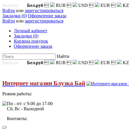
Валюта:
Бел.руб

RUB

USD

EUR

KZ
Войти
или
зарегистрироваться
Закладки (0)
Оформление заказа
Войти
или
зарегистрироваться
Личный кабинет
Закладки (0)
Корзина покупок
Оформление заказа
Найти
Валюта:
Бел.руб

RUB

USD

EUR

KZ
Интернет магазин Блузка Бай
Режим работы:
Пн - пт: с 9-00 до 17-00
Сб, Вс - Выходной
Контакты: