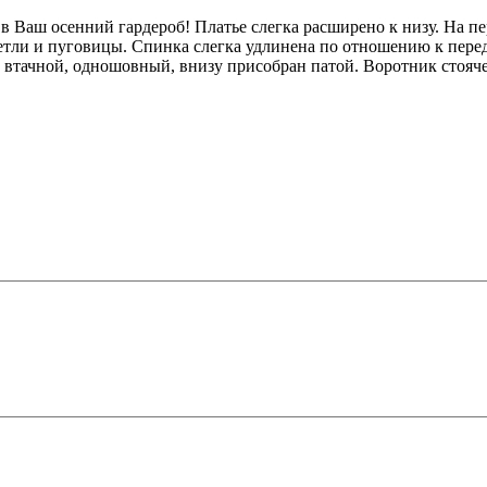
в Ваш осенний гардероб! Платье слегка расширено к низу. На пе
 петли и пуговицы. Спинка слегка удлинена по отношению к пере
 втачной, одношовный, внизу присобран патой. Воротник стояче