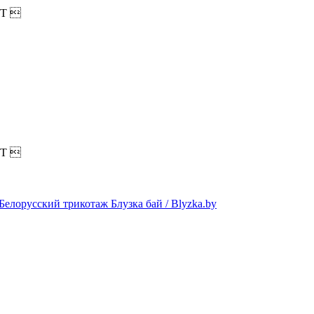
T

T
