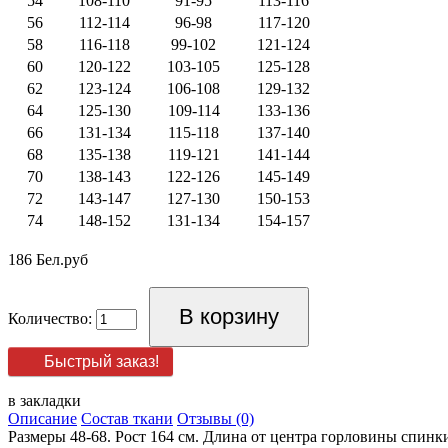
54
108-110
91-95
113-116
56
112-114
96-98
117-120
58
116-118
99-102
121-124
60
120-122
103-105
125-128
62
123-124
106-108
129-132
64
125-130
109-114
133-136
66
131-134
115-118
137-140
68
135-138
119-121
141-144
70
138-143
122-126
145-149
72
143-147
127-130
150-153
74
148-152
131-134
154-157
186 Бел.руб
Количество:
Быстрый заказ!
в закладки
Описание
Состав ткани
Отзывы (0)
Размеры 48-68. Рост 164 см. Длина от центра горловины спинки д