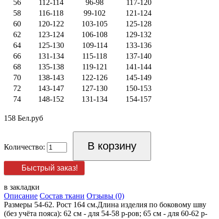
56
112-114
96-98
117-120
58
116-118
99-102
121-124
60
120-122
103-105
125-128
62
123-124
106-108
129-132
64
125-130
109-114
133-136
66
131-134
115-118
137-140
68
135-138
119-121
141-144
70
138-143
122-126
145-149
72
143-147
127-130
150-153
74
148-152
131-134
154-157
158 Бел.руб
Количество:
Быстрый заказ!
в закладки
Описание
Состав ткани
Отзывы (0)
Размеры 54-62. Рост 164 см.Длина изделия по боковому шву
(без учёта пояса): 62 см - для 54-58 р-ров; 65 см - для 60-62 р-