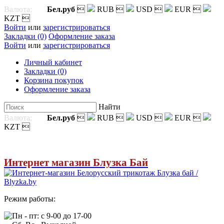
Валюта:
Бел.руб

RUB

USD

EUR

KZT

Войти
или
зарегистрироваться
Закладки (0)
Оформление заказа
Войти
или
зарегистрироваться
Личный кабинет
Закладки (0)
Корзина покупок
Оформление заказа
Найти
Валюта:
Бел.руб

RUB

USD

EUR

KZT

Интернет магазин Блузка Бай
Режим работы:
Пн - пт: с 9-00 до 17-00