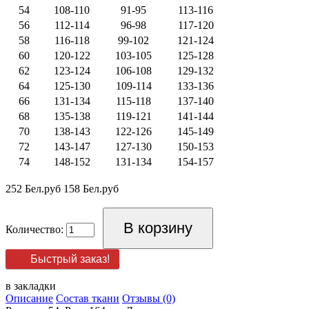
54
108-110
91-95
113-116
56
112-114
96-98
117-120
58
116-118
99-102
121-124
60
120-122
103-105
125-128
62
123-124
106-108
129-132
64
125-130
109-114
133-136
66
131-134
115-118
137-140
68
135-138
119-121
141-144
70
138-143
122-126
145-149
72
143-147
127-130
150-153
74
148-152
131-134
154-157
252 Бел.руб
158 Бел.руб
Количество:
Быстрый заказ!
в закладки
Описание
Состав ткани
Отзывы (0)