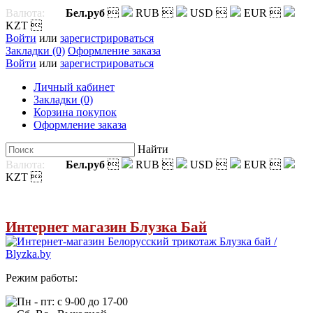
Валюта:
Бел.руб

RUB

USD

EUR

KZT

Войти
или
зарегистрироваться
Закладки (0)
Оформление заказа
Войти
или
зарегистрироваться
Личный кабинет
Закладки (0)
Корзина покупок
Оформление заказа
Найти
Валюта:
Бел.руб

RUB

USD

EUR

KZT

Интернет магазин Блузка Бай
Режим работы:
Пн - пт: с 9-00 до 17-00