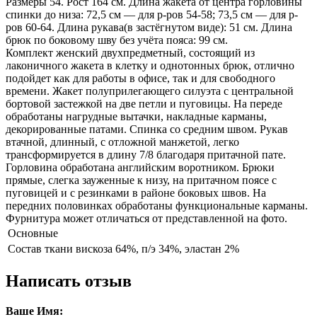
Размеры 54. Рост 164 см. Длина жакета от центра горловины
спинки до низа: 72,5 см — для р-ров 54-58; 73,5 см — для р-
ров 60-64. Длина рукава(в застёгнутом виде): 51 см. Длина
брюк по боковому шву без учёта пояса: 99 см.
Комплект женский двухпредметный, состоящий из
лаконичного жакета в клетку и однотонных брюк, отлично
подойдет как для работы в офисе, так и для свободного
времени. Жакет полуприлегающего силуэта с центральной
бортовой застежкой на две петли и пуговицы. На переде
обработаны нагрудные вытачки, накладные карманы,
декорированные патами. Спинка со средним швом. Рукав
втачной, длинный, с отложной манжетой, легко
трансформируется в длину 7/8 благодаря притачной пате.
Горловина обработана английским воротником. Брюки
прямые, слегка зауженные к низу, на притачном поясе с
пуговицей и с резинками в районе боковых швов. На
передних половинках обработаны функциональные карманы.
Фурнитура может отличаться от представленной на фото.
Основные
Состав ткани
вискоза 64%, п/э 34%, эластан 2%
Написать отзыв
Ваше Имя: