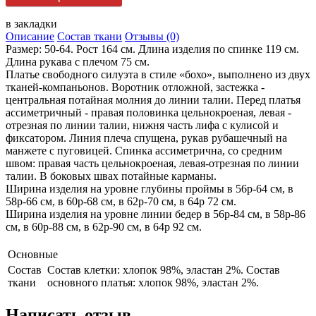
в закладки
Описание
Состав ткани
Отзывы (0)
Размер: 50-64. Рост 164 см. Длина изделия по спинке 119 см.
Длина рукава с плечом 75 см.
Платье свободного силуэта в стиле «бохо», выполнено из двух
тканей-компаньонов. Воротник отложной, застежка -
центральная потайная молния до линии талии. Перед платья
ассиметричный - правая половинка цельнокроеная, левая -
отрезная по линии талии, нижня часть лифа с кулисой и
фиксатором. Линия плеча спущена, рукав рубашечный на
манжете с пуговицей. Спинка ассиметрична, со средним
швом: правая часть цельнокроеная, левая-отрезная по линии
талии. В боковых швах потайные карманы.
Ширина изделия на уровне глубины проймы в 56р-64 см, в
58р-66 см, в 60р-68 см, в 62р-70 см, в 64р 72 см.
Ширина изделия на уровне линии бедер в 56р-84 см, в 58р-86
см, в 60р-88 см, в 62р-90 см, в 64р 92 см.
Основные
Состав
Состав клетки: хлопок 98%, эластан 2%. Состав
ткани
основного платья: хлопок 98%, эластан 2%.
Написать отзыв