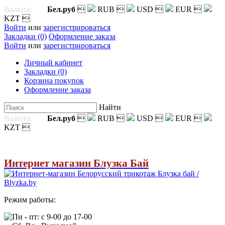
Валюта:
Бел.руб

RUB

USD

EUR

KZT

Войти
или
зарегистрироваться
Закладки (0)
Оформление заказа
Войти
или
зарегистрироваться
Личный кабинет
Закладки (0)
Корзина покупок
Оформление заказа
Найти
Валюта:
Бел.руб

RUB

USD

EUR

KZT

Интернет магазин Блузка Бай
Режим работы:
Пн - пт: с 9-00 до 17-00