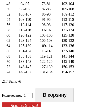
48
94-97
78-81
102-104
50
98-102
82-85
105-108
52
103-107
86-90
109-112
54
108-110
91-95
113-116
56
112-114
96-98
117-120
58
116-118
99-102
121-124
60
120-122
103-105
125-128
62
123-124
106-108
129-132
64
125-130
109-114
133-136
66
131-134
115-118
137-140
68
135-138
119-121
141-144
70
138-143
122-126
145-149
72
143-147
127-130
150-153
74
148-152
131-134
154-157
217 Бел.руб
Количество:
Быстрый заказ!