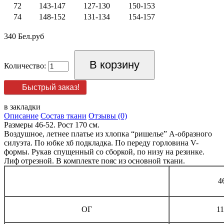
72
143-147
127-130
150-153
74
148-152
131-134
154-157
340 Бел.руб
Количество:
Быстрый заказ!
в закладки
Описание
Состав ткани
Отзывы (0)
Размеры 46-52. Рост 170 см.
Воздушное, летнее платье из хлопка “ришелье” А-образного
силуэта. По юбке хб подкладка. По переду горловина V-
формы. Рукав спущенный со сборкой, по низу на резинке.
Лиф отрезной. В комплекте пояс из основной ткани.
4
ОГ
11