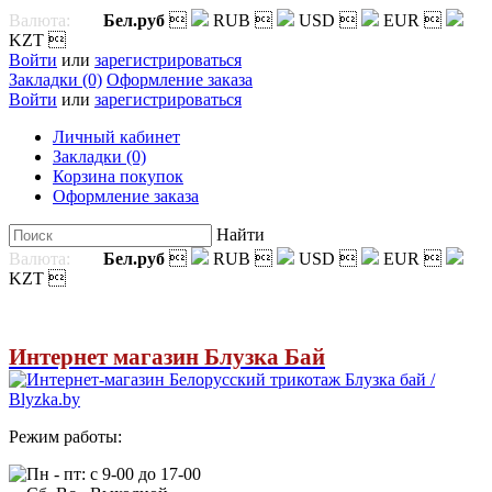
Валюта:
Бел.руб

RUB

USD

EUR

KZT

Войти
или
зарегистрироваться
Закладки (0)
Оформление заказа
Войти
или
зарегистрироваться
Личный кабинет
Закладки (0)
Корзина покупок
Оформление заказа
Найти
Валюта:
Бел.руб

RUB

USD

EUR

KZT

Интернет магазин Блузка Бай
Режим работы:
Пн - пт: с 9-00 до 17-00