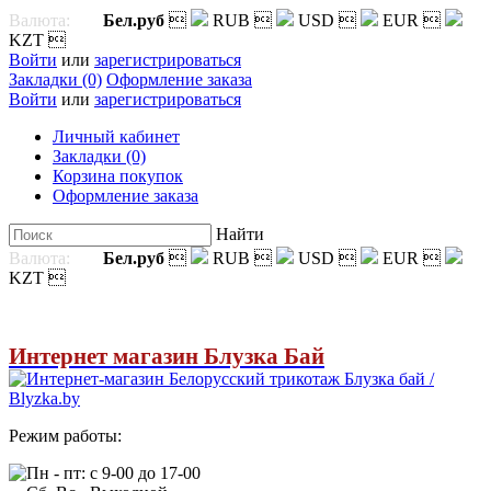
Валюта:
Бел.руб

RUB

USD

EUR

KZT

Войти
или
зарегистрироваться
Закладки (0)
Оформление заказа
Войти
или
зарегистрироваться
Личный кабинет
Закладки (0)
Корзина покупок
Оформление заказа
Найти
Валюта:
Бел.руб

RUB

USD

EUR

KZT

Интернет магазин Блузка Бай
Режим работы:
Пн - пт: с 9-00 до 17-00