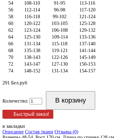
54
108-110
91-95
113-116
56
112-114
96-98
117-120
58
116-118
99-102
121-124
60
120-122
103-105
125-128
62
123-124
106-108
129-132
64
125-130
109-114
133-136
66
131-134
115-118
137-140
68
135-138
119-121
141-144
70
138-143
122-126
145-149
72
143-147
127-130
150-153
74
148-152
131-134
154-157
291 Бел.руб
Количество:
Быстрый заказ!
в закладки
Описание
Состав ткани
Отзывы (0)
Размеры 48-54. Рост 170 см. Длина по спинке 128 см.