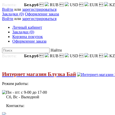
Валюта:
Бел.руб

RUB

USD

EUR

KZ
Войти
или
зарегистрироваться
Закладки (0)
Оформление заказа
Войти
или
зарегистрироваться
Личный кабинет
Закладки (0)
Корзина покупок
Оформление заказа
Найти
Валюта:
Бел.руб

RUB

USD

EUR

KZ
Интернет магазин Блузка Бай
Режим работы:
Пн - пт: с 9-00 до 17-00
Сб, Вс - Выходной
Контакты: