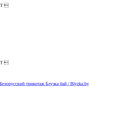
T

T
