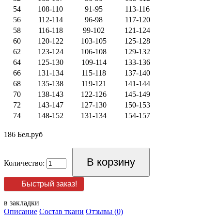
54
108-110
91-95
113-116
56
112-114
96-98
117-120
58
116-118
99-102
121-124
60
120-122
103-105
125-128
62
123-124
106-108
129-132
64
125-130
109-114
133-136
66
131-134
115-118
137-140
68
135-138
119-121
141-144
70
138-143
122-126
145-149
72
143-147
127-130
150-153
74
148-152
131-134
154-157
186 Бел.руб
Количество:
Быстрый заказ!
в закладки
Описание
Состав ткани
Отзывы (0)