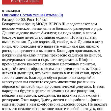
Быстрый заказ!
в закладки
Описание
Состав ткани
Отзывы (0)
Размер: 50-60. Рост 164 см.
Белорусский бренд МОДА ВЕРСАЛЬ представляет вам
нежное женское платье на лето большого размерного ряда.
Данное изделие имеет А-силуэт, на подкладке, в левом
боковом шве имеется потайная молния. По низу платья
имеется волан. Рукав короткий, свободный. Длинна платья
миди, что позволяет его надевать женщинам как низкого
роста, так среднего и высокого. Благодаря оригинальным
фабричным лекалам платье прекрасно садиться по фигуре,
подчеркивает талию и скрывает недостатки. Шифон
премиального качества с нежным цветочным принтом,
который сделает образ максимально женственным. Ткань
легкая и дышащая, что очень важно в летний сезон, кроме
того не мнется. Благодаря обуви различных моделей и
аксессуаров вы сможете создать множество различных
образов от деловой леди до романтической девушки. В этом
наряде вы будете в центре внимания на дне рождении,
юбилее, выпускном, крещении, на прогулке или ужине в
ресторане. Этот наряд будет уместен и на работе в офисе, а
еще вам будет в нем комфортно на деловом обеде. Не забудьте
взять это нежное женственное платье с собой в отпуск, оно