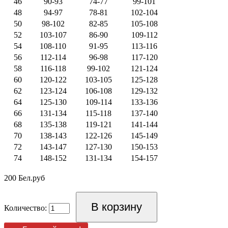
46
90-93
74-77
99-101
48
94-97
78-81
102-104
50
98-102
82-85
105-108
52
103-107
86-90
109-112
54
108-110
91-95
113-116
56
112-114
96-98
117-120
58
116-118
99-102
121-124
60
120-122
103-105
125-128
62
123-124
106-108
129-132
64
125-130
109-114
133-136
66
131-134
115-118
137-140
68
135-138
119-121
141-144
70
138-143
122-126
145-149
72
143-147
127-130
150-153
74
148-152
131-134
154-157
200 Бел.руб
Количество: