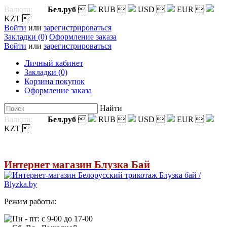
Валюта:
Бел.руб

RUB

USD

EUR

KZT

Войти
или
зарегистрироваться
Закладки (0)
Оформление заказа
Войти
или
зарегистрироваться
Личный кабинет
Закладки (0)
Корзина покупок
Оформление заказа
Найти
Валюта:
Бел.руб

RUB

USD

EUR

KZT

Интернет магазин Блузка Бай
Режим работы:
Пн - пт: с 9-00 до 17-00