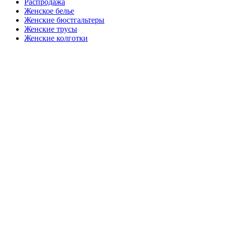
Распродажа
Женское белье
Женские бюстгальтеры
Женские трусы
Женские колготки
Закажите в подарок
Порадуйте любимых