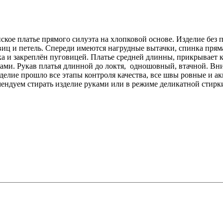
кое платье прямого силуэта на хлопковой основе. Изделие без 
виц и петель. Спереди имеются нагрудные вытачки, спинка прям
ка и закреплён пуговицей. Платье средней длинны, прикрывает к
ми. Рукав платья длинной до локтя, одношовный, втачной. Внизу
делие прошло все этапы контроля качества, все швы ровные и а
ендуем стирать изделие руками или в режиме деликатной стирки 