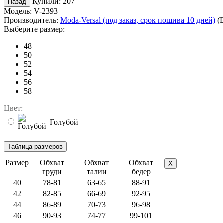
Купили:
207
Модель:
V-2393
Производитель:
Moda-Versal (под заказ, срок пошива 10 дней)
(Б
Выберите размер:
48
50
52
54
56
58
Цвет:
Голубой
Размер
Обхват
Обхват
Обхват
X
груди
талии
бедер
40
78-81
63-65
88-91
42
82-85
66-69
92-95
44
86-89
70-73
96-98
46
90-93
74-77
99-101