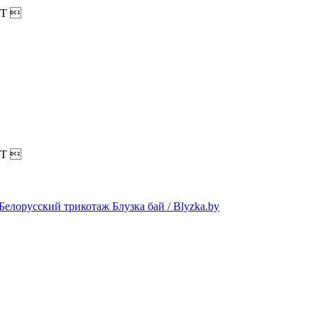
T

T
