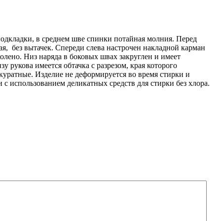
подкладки, в среднем шве спинки потайная молния. Перед
ая, без вытачек. Спереди слева настрочен накладной карман
олено. Низ наряда в боковых швах закруглен и имеет
 рукова имеется обтачка с разрезом, края которого
ккуратные. Изделие не деформируется во время стирки и
с использованием деликатных средств для стирки без хлора.