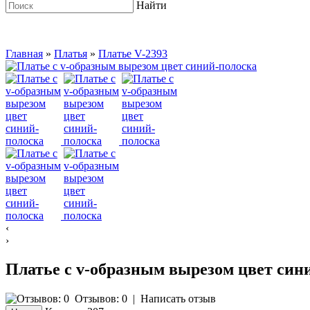
Найти
Главная
»
Платья
»
Платье V-2393
‹
›
Платье с v-образным вырезом цвет син
Отзывов: 0
|
Написать отзыв