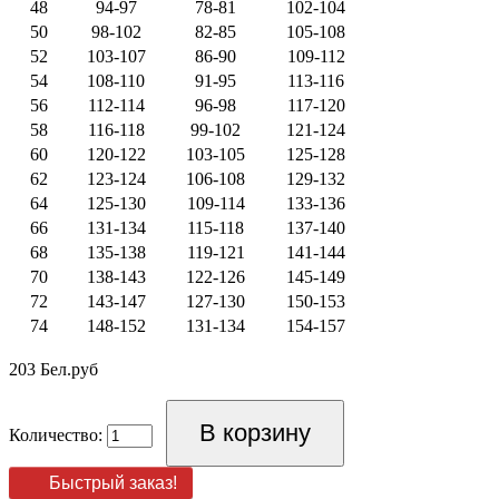
48
94-97
78-81
102-104
50
98-102
82-85
105-108
52
103-107
86-90
109-112
54
108-110
91-95
113-116
56
112-114
96-98
117-120
58
116-118
99-102
121-124
60
120-122
103-105
125-128
62
123-124
106-108
129-132
64
125-130
109-114
133-136
66
131-134
115-118
137-140
68
135-138
119-121
141-144
70
138-143
122-126
145-149
72
143-147
127-130
150-153
74
148-152
131-134
154-157
203 Бел.руб
Количество:
Быстрый заказ!