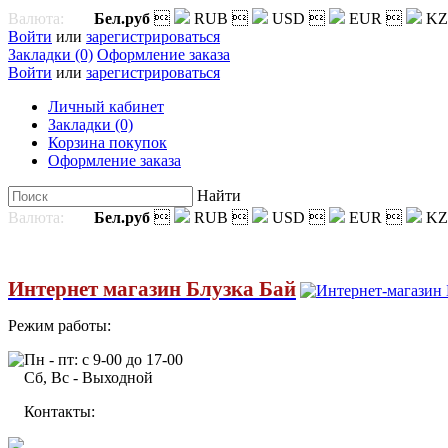
Валюта:
Бел.руб

RUB

USD

EUR

KZ
Войти
или
зарегистрироваться
Закладки (0)
Оформление заказа
Войти
или
зарегистрироваться
Личный кабинет
Закладки (0)
Корзина покупок
Оформление заказа
Найти
Валюта:
Бел.руб

RUB

USD

EUR

KZ
Интернет магазин Блузка Бай
Режим работы:
Пн - пт: с 9-00 до 17-00
Сб, Вс - Выходной
Контакты: