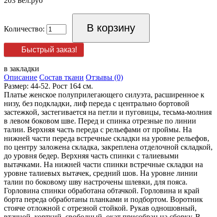
203 Бел.руб
Количество:
Быстрый заказ!
в закладки
Описание
Состав ткани
Отзывы (0)
Размер: 44-52. Рост 164 см.
Платье женское полуприлегающего силуэта, расширенное к
низу, без подкладки, лиф переда с центрально бортовой
застежкой, застегивается на петли и пуговицы, тесьма-молния
в левом боковом шве. Перед и спинка отрезные по линии
талии. Верхняя часть переда с рельефами от проймы. На
нижней части переда встречные складки на уровне рельефов,
по центру заложена складка, закреплена отделочной складкой,
до уровня бедер. Верхняя часть спинки с талиевыми
вытачками. На нижней части спинки встречные складки на
уровне талиевых вытачек, средний шов. На уровне линии
талии по боковому шву настрочены шлевки, для пояса.
Горловина спинки обработана обтачкой. Горловина и край
борта переда обработаны планками и подбортом. Воротник
стояче отложной с отрезной стойкой. Рукав одношовный,
втачной, корткий, свободный, окат присобран на сборку. В