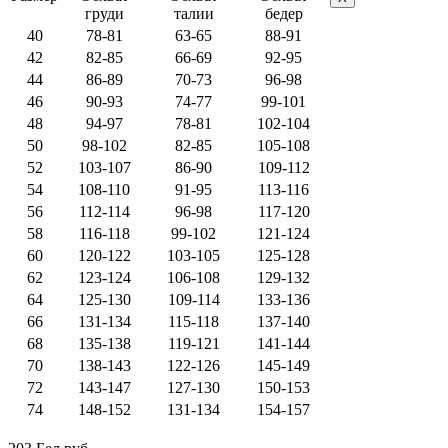
груди
талии
бедер
40
78-81
63-65
88-91
42
82-85
66-69
92-95
44
86-89
70-73
96-98
46
90-93
74-77
99-101
48
94-97
78-81
102-104
50
98-102
82-85
105-108
52
103-107
86-90
109-112
54
108-110
91-95
113-116
56
112-114
96-98
117-120
58
116-118
99-102
121-124
60
120-122
103-105
125-128
62
123-124
106-108
129-132
64
125-130
109-114
133-136
66
131-134
115-118
137-140
68
135-138
119-121
141-144
70
138-143
122-126
145-149
72
143-147
127-130
150-153
74
148-152
131-134
154-157