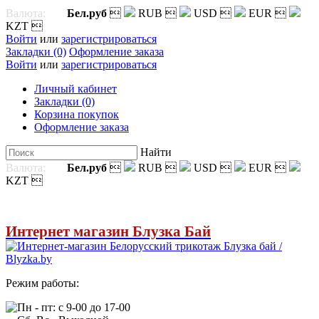
Валюта:
Бел.руб

RUB

USD

EUR

KZT

Войти
или
зарегистрироваться
Закладки (0)
Оформление заказа
Войти
или
зарегистрироваться
Личный кабинет
Закладки (0)
Корзина покупок
Оформление заказа
Найти
Валюта:
Бел.руб

RUB

USD

EUR

KZT

Интернет магазин Блузка Бай
Режим работы:
Пн - пт: с 9-00 до 17-00