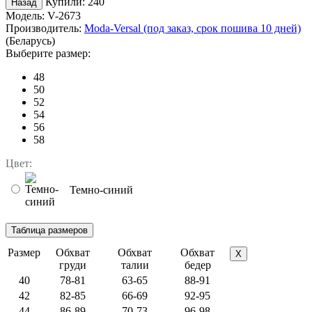
Купили:
240
Модель:
V-2673
Производитель:
Moda-Versal (под заказ, срок пошива 10 дней)
(Беларусь)
Выберите размер:
48
50
52
54
56
58
Цвет:
Темно-синий
Размер
Обхват
Обхват
Обхват
X
груди
талии
бедер
40
78-81
63-65
88-91
42
82-85
66-69
92-95
44
86-89
70-73
96-98