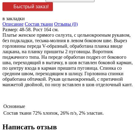
Быстрый заказ!
в закладки
Описание
Состав ткани
Отзывы (0)
Размер: 48-58. Рост 164 см.
Платье женское прямого силуэта, с цельнокроеным рукавом,
без подкладки, тесьма-молния в левом боковом шве. Вырез
горловины переда V-образный, обработана планка ввиде
лацкана, на планку пришиты 2 пуговицы. Воротник
пиджачного типа. На переде обработан подрез от бокового
шва, переходящий в вытачку, в шов вставлен боковой карман,
по центру входа в карман пришита пуговица. Спинка со
средним швом, переходящим в шлицу. Горловина спинки
обработана обтачкой. Рукав цельнокроеный, с притачной
манжетой двойной, по низу вставлен в шов отделочный кант.
Основные
Состав ткани
72% хлопок, 26% п/э, 2% эластан.
Написать отзыв