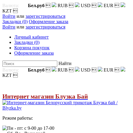
Валюта:
Бел.руб

RUB

USD

EUR

KZT

Войти
или
зарегистрироваться
Закладки (0)
Оформление заказа
Войти
или
зарегистрироваться
Личный кабинет
Закладки (0)
Корзина покупок
Оформление заказа
Найти
Валюта:
Бел.руб

RUB

USD

EUR

KZT

Интернет магазин Блузка Бай
Режим работы:
Пн - пт: с 9-00 до 17-00