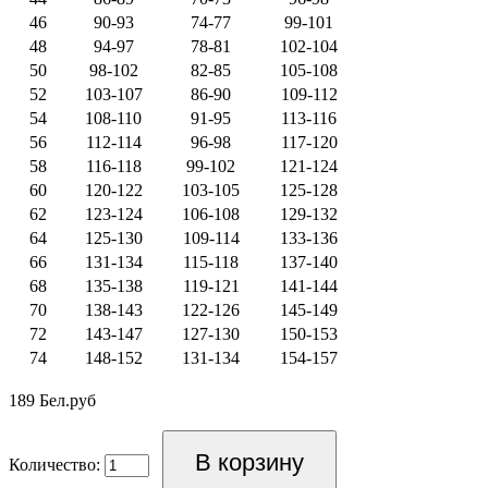
46
90-93
74-77
99-101
48
94-97
78-81
102-104
50
98-102
82-85
105-108
52
103-107
86-90
109-112
54
108-110
91-95
113-116
56
112-114
96-98
117-120
58
116-118
99-102
121-124
60
120-122
103-105
125-128
62
123-124
106-108
129-132
64
125-130
109-114
133-136
66
131-134
115-118
137-140
68
135-138
119-121
141-144
70
138-143
122-126
145-149
72
143-147
127-130
150-153
74
148-152
131-134
154-157
189 Бел.руб
Количество: