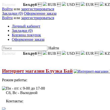
Валюта:
Бел.руб

RUB

USD

EUR

KZ
Войти
или
зарегистрироваться
Закладки (0)
Оформление заказа
Войти
или
зарегистрироваться
Личный кабинет
Закладки (0)
Корзина покупок
Оформление заказа
Найти
Валюта:
Бел.руб

RUB

USD

EUR

KZ
Интернет магазин Блузка Бай
Режим работы:
Пн - пт: с 9-00 до 17-00
Сб, Вс - Выходной
Контакты: