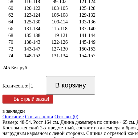
58
116-118
99-102
121-124
60
120-122
103-105
125-128
62
123-124
106-108
129-132
64
125-130
109-114
133-136
66
131-134
115-118
137-140
68
135-138
119-121
141-144
70
138-143
122-126
145-149
72
143-147
127-130
150-153
74
148-152
131-134
154-157
245 Бел.руб
Количество:
Быстрый заказ!
в закладки
Описание
Состав ткани
Отзывы (0)
Размер: 48-54. Рост 164 см. Длина джемпера по спинке - 65 см. 
Костюм женский 2-х предметный, состоит из джемпера и брюк,
нагрудным карманом с левой стороны. Спинка с отрезной коке