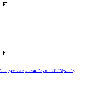
T

T
