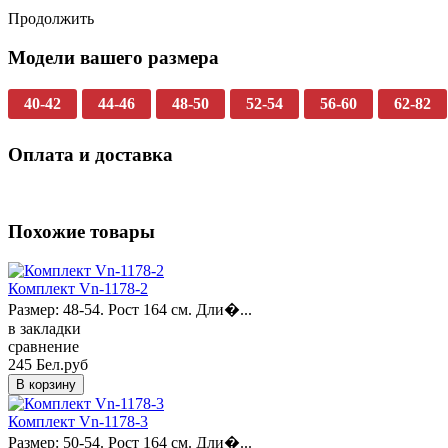
Продолжить
Модели вашего размера
40-42
44-46
48-50
52-54
56-60
62-82
Оплата и доставка
Похожие товары
Комплект Vn-1178-2
Размер: 48-54. Рост 164 см. Дли�...
в закладки
сравнение
245 Бел.руб
Комплект Vn-1178-3
Размер: 50-54. Рост 164 см. Дли�...