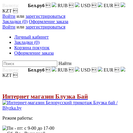
Валюта:
Бел.руб

RUB

USD

EUR

KZT

Войти
или
зарегистрироваться
Закладки (0)
Оформление заказа
Войти
или
зарегистрироваться
Личный кабинет
Закладки (0)
Корзина покупок
Оформление заказа
Найти
Валюта:
Бел.руб

RUB

USD

EUR

KZT

Интернет магазин Блузка Бай
Режим работы:
Пн - пт: с 9-00 до 17-00