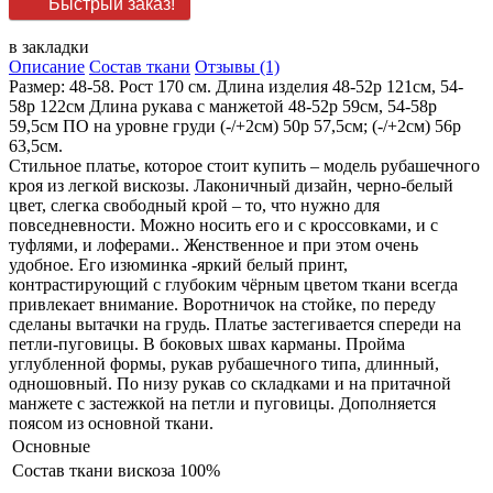
Быстрый заказ!
в закладки
Описание
Состав ткани
Отзывы (1)
Размер: 48-58. Рост 170 см. Длина изделия 48-52р 121см, 54-
58р 122см Длина рукава с манжетой 48-52р 59см, 54-58р
59,5см ПО на уровне груди (-/+2см) 50р 57,5см; (-/+2см) 56р
63,5см.
Стильное платье, которое стоит купить – модель рубашечного
кроя из легкой вискозы. Лаконичный дизайн, черно-белый
цвет, слегка свободный крой – то, что нужно для
повседневности. Можно носить его и с кроссовками, и с
туфлями, и лоферами.. Женственное и при этом очень
удобное. Его изюминка -яркий белый принт,
контрастирующий с глубоким чёрным цветом ткани всегда
привлекает внимание. Воротничок на стойке, по переду
сделаны вытачки на грудь. Платье застегивается спереди на
петли-пуговицы. В боковых швах карманы. Пройма
углубленной формы, рукав рубашечного типа, длинный,
одношовный. По низу рукав со складками и на притачной
манжете с застежкой на петли и пуговицы. Дополняется
поясом из основной ткани.
Основные
Состав ткани
вискоза 100%