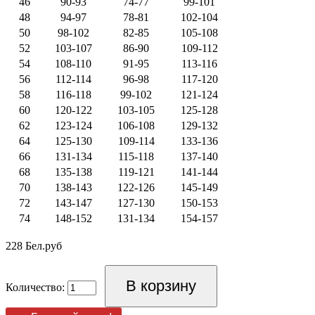
46
90-93
74-77
99-101
48
94-97
78-81
102-104
50
98-102
82-85
105-108
52
103-107
86-90
109-112
54
108-110
91-95
113-116
56
112-114
96-98
117-120
58
116-118
99-102
121-124
60
120-122
103-105
125-128
62
123-124
106-108
129-132
64
125-130
109-114
133-136
66
131-134
115-118
137-140
68
135-138
119-121
141-144
70
138-143
122-126
145-149
72
143-147
127-130
150-153
74
148-152
131-134
154-157
228 Бел.руб
Количество: