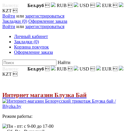
Валюта:
Бел.руб

RUB

USD

EUR

KZT

Войти
или
зарегистрироваться
Закладки (0)
Оформление заказа
Войти
или
зарегистрироваться
Личный кабинет
Закладки (0)
Корзина покупок
Оформление заказа
Найти
Валюта:
Бел.руб

RUB

USD

EUR

KZT

Интернет магазин Блузка Бай
Режим работы:
Пн - пт: с 9-00 до 17-00