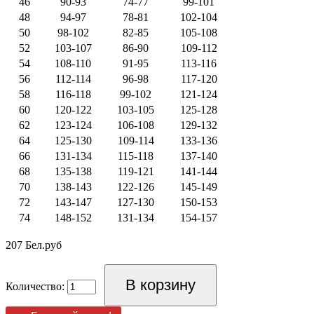
46
90-93
74-77
99-101
48
94-97
78-81
102-104
50
98-102
82-85
105-108
52
103-107
86-90
109-112
54
108-110
91-95
113-116
56
112-114
96-98
117-120
58
116-118
99-102
121-124
60
120-122
103-105
125-128
62
123-124
106-108
129-132
64
125-130
109-114
133-136
66
131-134
115-118
137-140
68
135-138
119-121
141-144
70
138-143
122-126
145-149
72
143-147
127-130
150-153
74
148-152
131-134
154-157
207 Бел.руб
Количество: