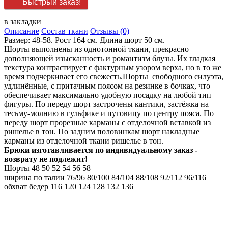
Быстрый заказ!
в закладки
Описание
Состав ткани
Отзывы (0)
Размер: 48-58. Рост 164 см. Длина шорт 50 см.
Шорты выполнены из однотонной ткани, прекрасно
дополняющей изысканность и романтизм блузы. Их гладкая
текстура контрастирует с фактурным узором верха, но в то же
время подчеркивает его свежесть.Шорты свободного силуэта,
удлинённые, с притачным поясом на резинке в бочках, что
обеспечивает максимально удобную посадку на любой тип
фигуры. По переду шорт застрочены кантики, застёжка на
тесьму-молнию в гульфике и пуговицу по центру пояса. По
переду шорт прорезные карманы с отделочной вставкой из
ришелье в тон. По задним половинкам шорт накладные
карманы из отделочной ткани ришелье в тон.
Брюки изготавливается по индивидуальному заказ -
возврату не подлежит!
Шорты
48
50
52
54
56
58
ширина по талии
76/96
80/100
84/104
88/108
92/112
96/116
обхват бедер
116
120
124
128
132
136