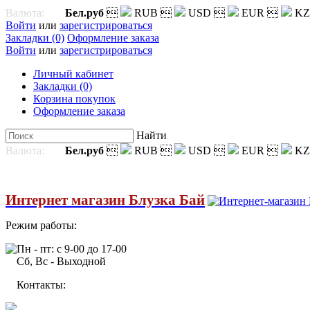
Валюта:
Бел.руб

RUB

USD

EUR

KZ
Войти
или
зарегистрироваться
Закладки (0)
Оформление заказа
Войти
или
зарегистрироваться
Личный кабинет
Закладки (0)
Корзина покупок
Оформление заказа
Найти
Валюта:
Бел.руб

RUB

USD

EUR

KZ
Интернет магазин Блузка Бай
Режим работы:
Пн - пт: с 9-00 до 17-00
Сб, Вс - Выходной
Контакты: