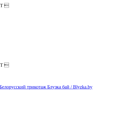
T

T
