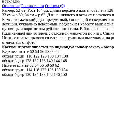
в закладки
Описание
Состав ткани
Отзывы (0)
Размер: 52-62. Рост 164 см. Длина верхнего платья от плеча 128 с
33 см – р.60, 34 см – р.62. Длина нижнего платья от плечевого 
Комплект женский двух-предметный, состоящий из верхнего пл
летящий, буквально невесомый, подчеркнет красоту вашей фигу
пуговицы и воротником рубашечного типа. В боковых швах шлё
(удлиненная) линия плеча с отложной манжетой по низу. Спинк
Нижнее платье прямого силуэта с нагрудными вытачками, на р
отличаться от фото.
Костюм изготавливается по индивидуальному заказy - возвр
Верхнее платье
52
54
56
58
60
62
обхват груди
118
122
126
130
134
138
обхват бедер
128
132
136
140
144
148
Нижнее платье
52
54
56
58
60
62
обхват груди
114
118
122
126
130
134
обхват бедер
130
134
138
142
146
150