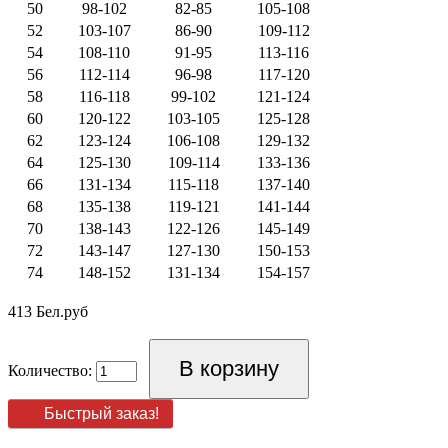
50
98-102
82-85
105-108
52
103-107
86-90
109-112
54
108-110
91-95
113-116
56
112-114
96-98
117-120
58
116-118
99-102
121-124
60
120-122
103-105
125-128
62
123-124
106-108
129-132
64
125-130
109-114
133-136
66
131-134
115-118
137-140
68
135-138
119-121
141-144
70
138-143
122-126
145-149
72
143-147
127-130
150-153
74
148-152
131-134
154-157
413 Бел.руб
Количество:
Быстрый заказ!