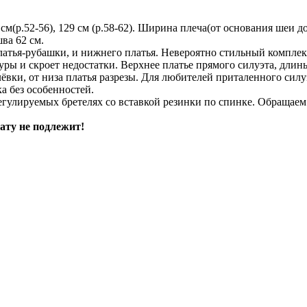
м(р.52-56), 129 см (р.58-62). Ширина плеча(от основания шеи до ни
шва 62 см.
атья-рубашки, и нижнего платья. Невероятно стильный комплект
ры и скроет недостатки. Верхнее платье прямого силуэта, длин
вки, от низа платья разрезы. Для любителей приталенного силуэ
а без особенностей.
егулируемых бретелях со вставкой резинки по спинке. Обращае
ату не подлежит!