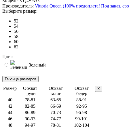
Модель:
VQ-29333
Производитель:
Vittoria Queen (100% предоплата! Под заказ, ср
Выберите размер:
52
54
56
58
60
62
Цвет:
Зеленый
Размер
Обхват
Обхват
Обхват
X
груди
талии
бедер
40
78-81
63-65
88-91
42
82-85
66-69
92-95
44
86-89
70-73
96-98
46
90-93
74-77
99-101
48
94-97
78-81
102-104