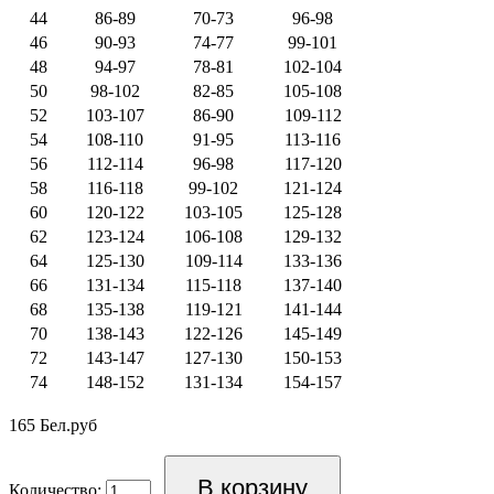
44
86-89
70-73
96-98
46
90-93
74-77
99-101
48
94-97
78-81
102-104
50
98-102
82-85
105-108
52
103-107
86-90
109-112
54
108-110
91-95
113-116
56
112-114
96-98
117-120
58
116-118
99-102
121-124
60
120-122
103-105
125-128
62
123-124
106-108
129-132
64
125-130
109-114
133-136
66
131-134
115-118
137-140
68
135-138
119-121
141-144
70
138-143
122-126
145-149
72
143-147
127-130
150-153
74
148-152
131-134
154-157
165 Бел.руб
Количество: