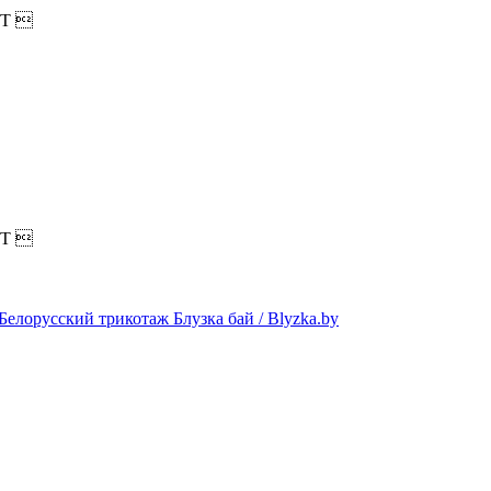
T

T
