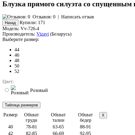
Блузка прямого силуэта со спущенным 
Отзывов: 0
|
Написать отзыв
Купили:
171
Модель:
Vv-726-4
Производитель:
Vizavi
(Беларусь)
Выберите размер:
44
46
48
50
52
Цвет:
Розовый
Размер
Обхват
Обхват
Обхват
X
груди
талии
бедер
40
78-81
63-65
88-91
42
82-85
66-69
92-95