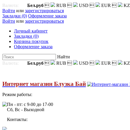
Валюта:
Бел.руб

RUB

USD

EUR

KZ
Войти
или
зарегистрироваться
Закладки (0)
Оформление заказа
Войти
или
зарегистрироваться
Личный кабинет
Закладки (0)
Корзина покупок
Оформление заказа
Найти
Валюта:
Бел.руб

RUB

USD

EUR

KZ
Интернет магазин Блузка Бай
Режим работы:
Пн - пт: с 9-00 до 17-00
Сб, Вс - Выходной
Контакты: