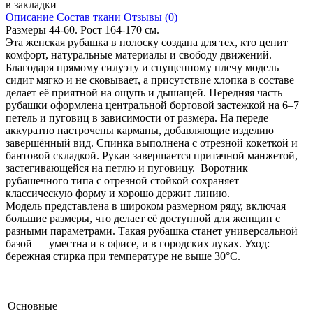
в закладки
Описание
Состав ткани
Отзывы (0)
Размеры 44-60. Рост 164-170 см.
Эта женская рубашка в полоску создана для тех, кто ценит
комфорт, натуральные материалы и свободу движений.
Благодаря прямому силуэту и спущенному плечу модель
сидит мягко и не сковывает, а присутствие хлопка в составе
делает её приятной на ощупь и дышащей. Передняя часть
рубашки оформлена центральной бортовой застежкой на 6–7
петель и пуговиц в зависимости от размера. На переде
аккуратно настрочены карманы, добавляющие изделию
завершённый вид. Спинка выполнена с отрезной кокеткой и
бантовой складкой. Рукав завершается притачной манжетой,
застегивающейся на петлю и пуговицу. Воротник
рубашечного типа с отрезной стойкой сохраняет
классическую форму и хорошо держит линию.
Модель представлена в широком размерном ряду, включая
большие размеры, что делает её доступной для женщин с
разными параметрами. Такая рубашка станет универсальной
базой — уместна и в офисе, и в городских луках. Уход:
бережная стирка при температуре не выше 30°C.
Основные