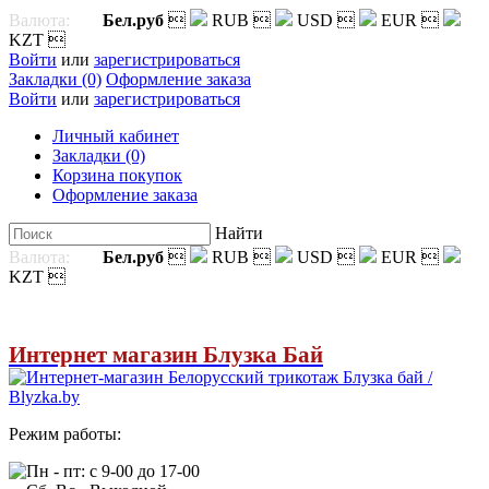
Валюта:
Бел.руб

RUB

USD

EUR

KZT

Войти
или
зарегистрироваться
Закладки (0)
Оформление заказа
Войти
или
зарегистрироваться
Личный кабинет
Закладки (0)
Корзина покупок
Оформление заказа
Найти
Валюта:
Бел.руб

RUB

USD

EUR

KZT

Интернет магазин Блузка Бай
Режим работы:
Пн - пт: с 9-00 до 17-00