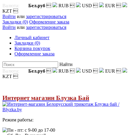
Валюта:
Бел.руб

RUB

USD

EUR

KZT

Войти
или
зарегистрироваться
Закладки (0)
Оформление заказа
Войти
или
зарегистрироваться
Личный кабинет
Закладки (0)
Корзина покупок
Оформление заказа
Найти
Валюта:
Бел.руб

RUB

USD

EUR

KZT

Интернет магазин Блузка Бай
Режим работы:
Пн - пт: с 9-00 до 17-00