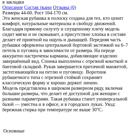
в закладки
Описание
Состав ткани
Отзывы (0)
Размеры 44-60. Рост 164-170 см.
Эта женская рубашка в полоску создана для тех, кто ценит
комфорт, натуральные материалы и свободу движений.
Благодаря прямому силуэту и спущенному плечу модель
сидит мягко и не сковывает, а присутствие хлопка в составе
делает её приятной на ощупь и дышащей. Передняя часть
рубашки оформлена центральной бортовой застежкой на 6–7
петель и пуговиц в зависимости от размера. На переде
аккуратно настрочены карманы, добавляющие изделию
завершённый вид. Спинка выполнена с отрезной кокеткой и
бантовой складкой. Рукав завершается притачной манжетой,
застегивающейся на петлю и пуговицу. Воротник
рубашечного типа с отрезной стойкой сохраняет
классическую форму и хорошо держит линию.
Модель представлена в широком размерном ряду, включая
большие размеры, что делает её доступной для женщин с
разными параметрами. Такая рубашка станет универсальной
базой — уместна и в офисе, и в городских луках. Уход:
бережная стирка при температуре не выше 30°C.
Основные