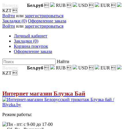
Валюта:
Бел.руб

RUB

USD

EUR

KZT

Войти
или
зарегистрироваться
Закладки (0)
Оформление заказа
Войти
или
зарегистрироваться
Личный кабинет
Закладки (0)
Корзина покупок
Оформление заказа
Найти
Валюта:
Бел.руб

RUB

USD

EUR

KZT

Интернет магазин Блузка Бай
Режим работы:
Пн - пт: с 9-00 до 17-00