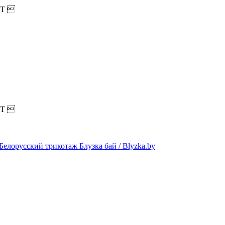
T

T
