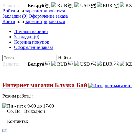
Валюта:
Бел.руб

RUB

USD

EUR

KZ
Войти
или
зарегистрироваться
Закладки (0)
Оформление заказа
Войти
или
зарегистрироваться
Личный кабинет
Закладки (0)
Корзина покупок
Оформление заказа
Найти
Валюта:
Бел.руб

RUB

USD

EUR

KZ
Интернет магазин Блузка Бай
Режим работы:
Пн - пт: с 9-00 до 17-00
Сб, Вс - Выходной
Контакты: