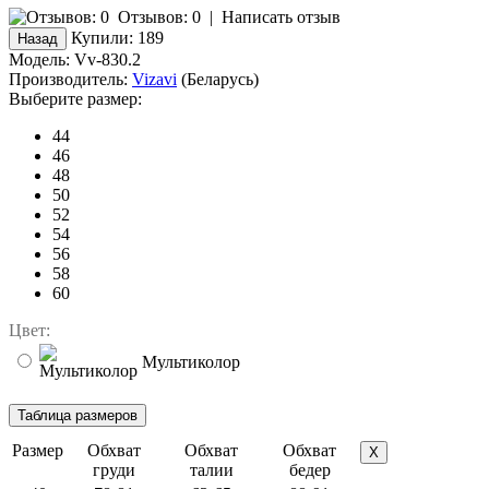
Отзывов: 0
|
Написать отзыв
Купили:
189
Модель:
Vv-830.2
Производитель:
Vizavi
(Беларусь)
Выберите размер:
44
46
48
50
52
54
56
58
60
Цвет:
Мультиколор
Размер
Обхват
Обхват
Обхват
X
груди
талии
бедер