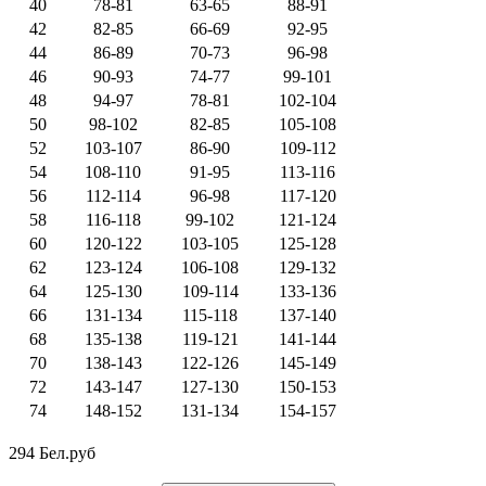
40
78-81
63-65
88-91
42
82-85
66-69
92-95
44
86-89
70-73
96-98
46
90-93
74-77
99-101
48
94-97
78-81
102-104
50
98-102
82-85
105-108
52
103-107
86-90
109-112
54
108-110
91-95
113-116
56
112-114
96-98
117-120
58
116-118
99-102
121-124
60
120-122
103-105
125-128
62
123-124
106-108
129-132
64
125-130
109-114
133-136
66
131-134
115-118
137-140
68
135-138
119-121
141-144
70
138-143
122-126
145-149
72
143-147
127-130
150-153
74
148-152
131-134
154-157
294 Бел.руб