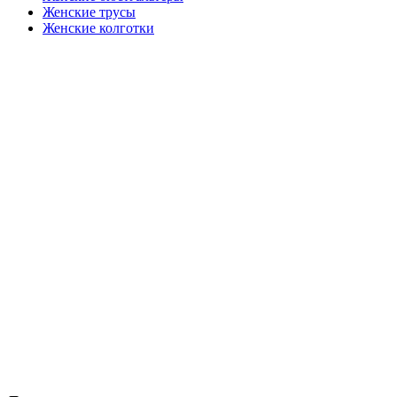
Женские трусы
Женские колготки
Закажите в подарок
Порадуйте любимых