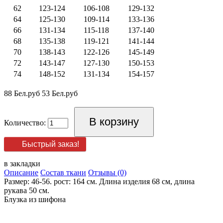
62
123-124
106-108
129-132
64
125-130
109-114
133-136
66
131-134
115-118
137-140
68
135-138
119-121
141-144
70
138-143
122-126
145-149
72
143-147
127-130
150-153
74
148-152
131-134
154-157
88 Бел.руб
53 Бел.руб
Количество:
Быстрый заказ!
в закладки
Описание
Состав ткани
Отзывы (0)
Размер: 46-56. рост: 164 см. Длина изделия 68 см, длина
рукава 50 см.
Блузка из шифона