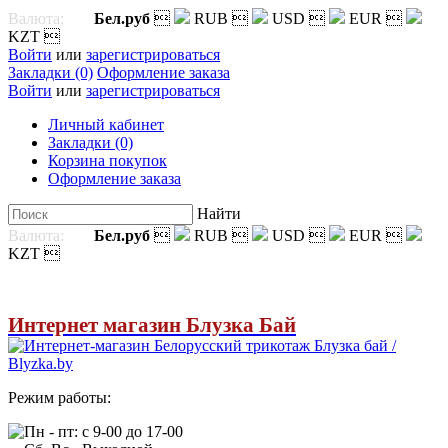
Валюта:
Бел.руб

RUB

USD

EUR

KZT

Войти
или
зарегистрироваться
Закладки (0)
Оформление заказа
Войти
или
зарегистрироваться
Личный кабинет
Закладки (0)
Корзина покупок
Оформление заказа
Найти
Валюта:
Бел.руб

RUB

USD

EUR

KZT

Интернет магазин Блузка Бай
Режим работы:
Пн - пт: с 9-00 до 17-00