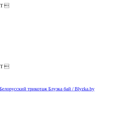
T

T
