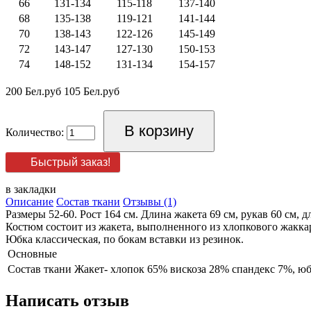
66
131-134
115-118
137-140
68
135-138
119-121
141-144
70
138-143
122-126
145-149
72
143-147
127-130
150-153
74
148-152
131-134
154-157
200 Бел.руб
105 Бел.руб
Количество:
Быстрый заказ!
в закладки
Описание
Состав ткани
Отзывы (1)
Размеры 52-60. Рост 164 см. Длина жакета 69 см, рукав 60 см, 
Костюм состоит из жакета, выполненного из хлопкового жакк
Юбка классическая, по бокам вставки из резинок.
Основные
Состав ткани
Жакет- хлопок 65% вискоза 28% спандекс 7%, юб
Написать отзыв