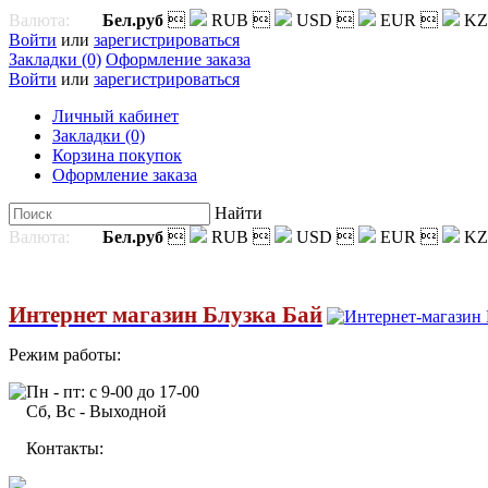
Валюта:
Бел.руб

RUB

USD

EUR

KZ
Войти
или
зарегистрироваться
Закладки (0)
Оформление заказа
Войти
или
зарегистрироваться
Личный кабинет
Закладки (0)
Корзина покупок
Оформление заказа
Найти
Валюта:
Бел.руб

RUB

USD

EUR

KZ
Интернет магазин Блузка Бай
Режим работы:
Пн - пт: с 9-00 до 17-00
Сб, Вс - Выходной
Контакты: