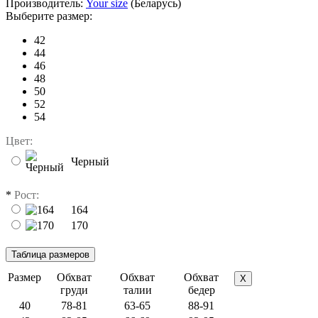
Производитель:
Your size
(Беларусь)
Выберите размер:
42
44
46
48
50
52
54
Цвет:
Черный
*
Рост:
164
170
Размер
Обхват
Обхват
Обхват
X
груди
талии
бедер
40
78-81
63-65
88-91