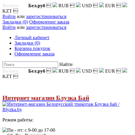
Валюта:
Бел.руб

RUB

USD

EUR

KZT

Войти
или
зарегистрироваться
Закладки (0)
Оформление заказа
Войти
или
зарегистрироваться
Личный кабинет
Закладки (0)
Корзина покупок
Оформление заказа
Найти
Валюта:
Бел.руб

RUB

USD

EUR

KZT

Интернет магазин Блузка Бай
Режим работы:
Пн - пт: с 9-00 до 17-00