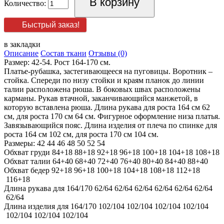
Количество:
Быстрый заказ!
в закладки
Описание
Состав ткани
Отзывы (0)
Размер: 42-54. Рост 164-170 см.
Платье-рубашка, застегивающееся на пуговицы. Воротник –
стойка. Спереди по низу стойки и краям планок до линии
талии расположена рюша. В боковых швах расположены
карманы. Рукав втачной, заканчивающийся манжетой, в
которую вставлена рюша. Длина рукава для роста 164 см 62
см, для роста 170 см 64 см. Фигурное оформление низа платья.
Завязывающийся пояс. Длина изделия от плеча по спинке для
роста 164 см 102 см, для роста 170 см 104 см.
Размеры:
42
44
46
48
50
52
54
Обхват груди
84+18
88+18
92+18
96+18
100+18
104+18
108+18
Обхват талии
64+40
68+40
72+40
76+40
80+40
84+40
88+40
Обхват бедер
92+18
96+18
100+18
104+18
108+18
112+18
116+18
Длина рукава для 164/170
62/64
62/64
62/64
62/64
62/64
62/64
62/64
Длина изделия для 164/170
102/104
102/104
102/104
102/104
102/104
102/104
102/104