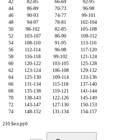
42
82-85
66-69
92-95
44
86-89
70-73
96-98
46
90-93
74-77
99-101
48
94-97
78-81
102-104
50
98-102
82-85
105-108
52
103-107
86-90
109-112
54
108-110
91-95
113-116
56
112-114
96-98
117-120
58
116-118
99-102
121-124
60
120-122
103-105
125-128
62
123-124
106-108
129-132
64
125-130
109-114
133-136
66
131-134
115-118
137-140
68
135-138
119-121
141-144
70
138-143
122-126
145-149
72
143-147
127-130
150-153
74
148-152
131-134
154-157
210 Бел.руб