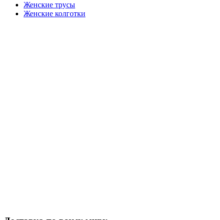
Женские трусы
Женские колготки
Закажите в подарок
Порадуйте любимых