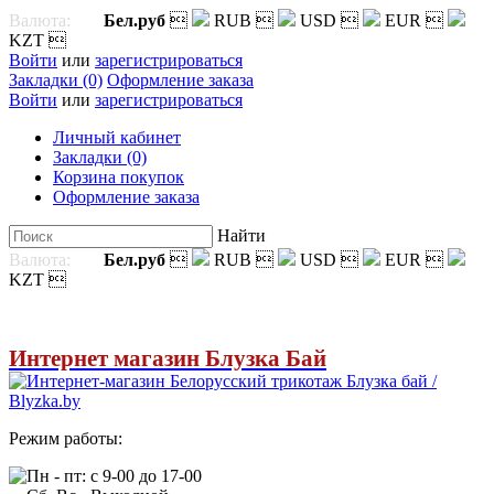
Валюта:
Бел.руб

RUB

USD

EUR

KZT

Войти
или
зарегистрироваться
Закладки (0)
Оформление заказа
Войти
или
зарегистрироваться
Личный кабинет
Закладки (0)
Корзина покупок
Оформление заказа
Найти
Валюта:
Бел.руб

RUB

USD

EUR

KZT

Интернет магазин Блузка Бай
Режим работы:
Пн - пт: с 9-00 до 17-00