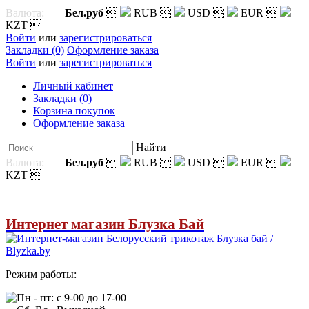
Валюта:
Бел.руб

RUB

USD

EUR

KZT

Войти
или
зарегистрироваться
Закладки (0)
Оформление заказа
Войти
или
зарегистрироваться
Личный кабинет
Закладки (0)
Корзина покупок
Оформление заказа
Найти
Валюта:
Бел.руб

RUB

USD

EUR

KZT

Интернет магазин Блузка Бай
Режим работы:
Пн - пт: с 9-00 до 17-00