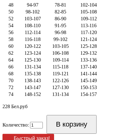
48
94-97
78-81
102-104
50
98-102
82-85
105-108
52
103-107
86-90
109-112
54
108-110
91-95
113-116
56
112-114
96-98
117-120
58
116-118
99-102
121-124
60
120-122
103-105
125-128
62
123-124
106-108
129-132
64
125-130
109-114
133-136
66
131-134
115-118
137-140
68
135-138
119-121
141-144
70
138-143
122-126
145-149
72
143-147
127-130
150-153
74
148-152
131-134
154-157
228 Бел.руб
Количество:
Быстрый заказ!