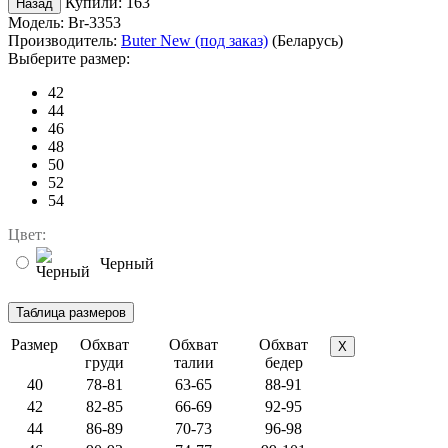
Купили:
163
Модель:
Br-3353
Производитель:
Buter New (под заказ)
(Беларусь)
Выберите размер:
42
44
46
48
50
52
54
Цвет:
Черный
Размер
Обхват
Обхват
Обхват
X
груди
талии
бедер
40
78-81
63-65
88-91
42
82-85
66-69
92-95
44
86-89
70-73
96-98