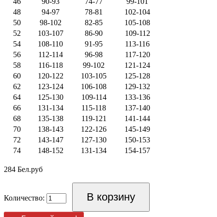
46
90-93
74-77
99-101
48
94-97
78-81
102-104
50
98-102
82-85
105-108
52
103-107
86-90
109-112
54
108-110
91-95
113-116
56
112-114
96-98
117-120
58
116-118
99-102
121-124
60
120-122
103-105
125-128
62
123-124
106-108
129-132
64
125-130
109-114
133-136
66
131-134
115-118
137-140
68
135-138
119-121
141-144
70
138-143
122-126
145-149
72
143-147
127-130
150-153
74
148-152
131-134
154-157
284 Бел.руб
Количество: