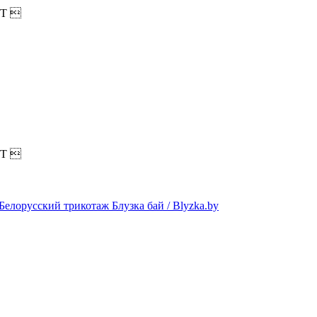
T

T
