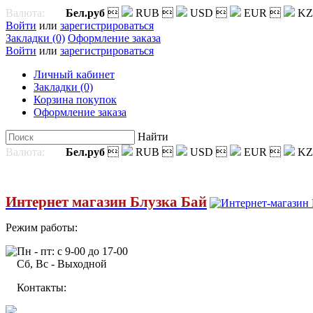
Валюта:
Бел.руб

RUB

USD

EUR

KZ
Войти
или
зарегистрироваться
Закладки (0)
Оформление заказа
Войти
или
зарегистрироваться
Личный кабинет
Закладки (0)
Корзина покупок
Оформление заказа
Найти
Валюта:
Бел.руб

RUB

USD

EUR

KZ
Интернет магазин Блузка Бай
Режим работы:
Пн - пт: с 9-00 до 17-00
Сб, Вс - Выходной
Контакты: