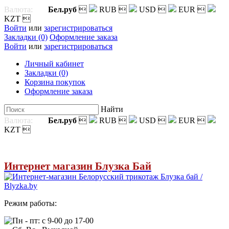
Валюта:
Бел.руб

RUB

USD

EUR

KZT

Войти
или
зарегистрироваться
Закладки (0)
Оформление заказа
Войти
или
зарегистрироваться
Личный кабинет
Закладки (0)
Корзина покупок
Оформление заказа
Найти
Валюта:
Бел.руб

RUB

USD

EUR

KZT

Интернет магазин Блузка Бай
Режим работы:
Пн - пт: с 9-00 до 17-00