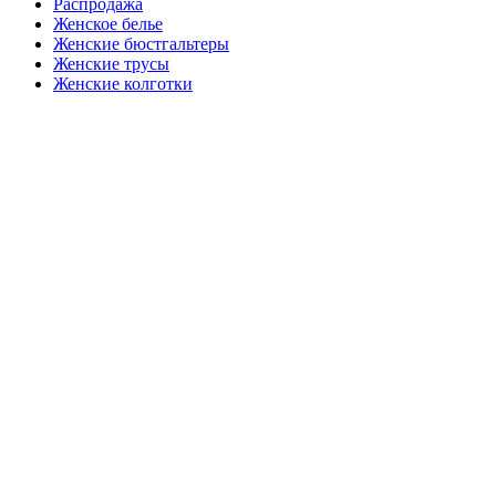
Распродажа
Женское белье
Женские бюстгальтеры
Женские трусы
Женские колготки
Закажите в подарок
Порадуйте любимых