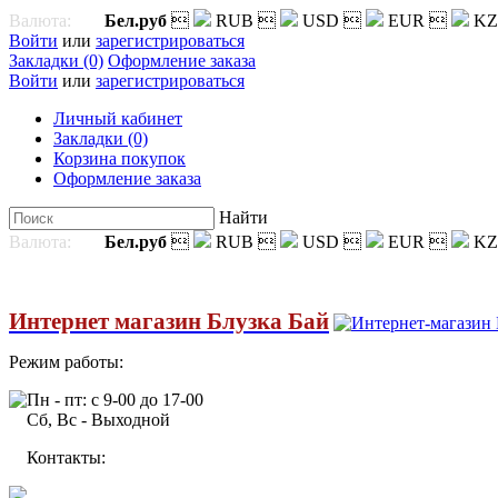
Валюта:
Бел.руб

RUB

USD

EUR

KZ
Войти
или
зарегистрироваться
Закладки (0)
Оформление заказа
Войти
или
зарегистрироваться
Личный кабинет
Закладки (0)
Корзина покупок
Оформление заказа
Найти
Валюта:
Бел.руб

RUB

USD

EUR

KZ
Интернет магазин Блузка Бай
Режим работы:
Пн - пт: с 9-00 до 17-00
Сб, Вс - Выходной
Контакты: