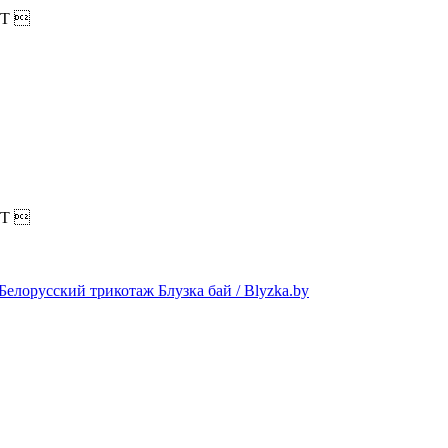
T

T
