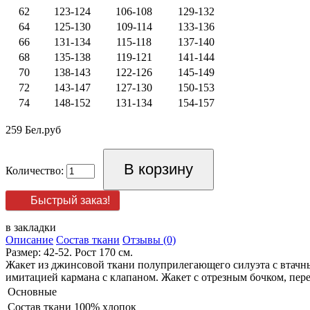
62
123-124
106-108
129-132
64
125-130
109-114
133-136
66
131-134
115-118
137-140
68
135-138
119-121
141-144
70
138-143
122-126
145-149
72
143-147
127-130
150-153
74
148-152
131-134
154-157
259 Бел.руб
Количество:
Быстрый заказ!
в закладки
Описание
Состав ткани
Отзывы (0)
Размер: 42-52. Рост 170 см.
Жакет из джинсовой ткани полуприлегающего силуэта с втачны
имитацией кармана с клапаном. Жакет с отрезным бочком, пере
Основные
Состав ткани
100% хлопок