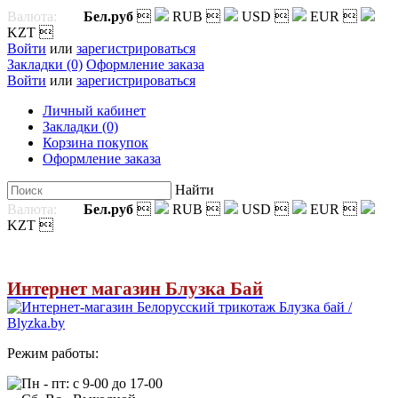
Валюта:
Бел.руб

RUB

USD

EUR

KZT

Войти
или
зарегистрироваться
Закладки (0)
Оформление заказа
Войти
или
зарегистрироваться
Личный кабинет
Закладки (0)
Корзина покупок
Оформление заказа
Найти
Валюта:
Бел.руб

RUB

USD

EUR

KZT

Интернет магазин Блузка Бай
Режим работы:
Пн - пт: с 9-00 до 17-00