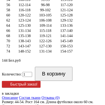
56
112-114
96-98
117-120
58
116-118
99-102
121-124
60
120-122
103-105
125-128
62
123-124
106-108
129-132
64
125-130
109-114
133-136
66
131-134
115-118
137-140
68
135-138
119-121
141-144
70
138-143
122-126
145-149
72
143-147
127-130
150-153
74
148-152
131-134
154-157
144 Бел.руб
Количество:
Быстрый заказ!
в закладки
Описание
Состав ткани
Отзывы (0)
Размер: 44-54. Рост 164 см. Длина футболки около 60 см.