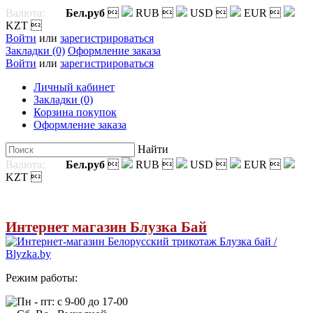
Валюта:
Бел.руб

RUB

USD

EUR

KZT

Войти
или
зарегистрироваться
Закладки (0)
Оформление заказа
Войти
или
зарегистрироваться
Личный кабинет
Закладки (0)
Корзина покупок
Оформление заказа
Найти
Валюта:
Бел.руб

RUB

USD

EUR

KZT

Интернет магазин Блузка Бай
Режим работы:
Пн - пт: с 9-00 до 17-00