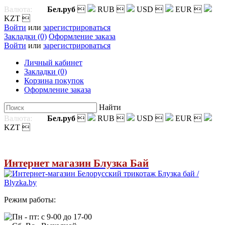
Валюта:
Бел.руб

RUB

USD

EUR

KZT

Войти
или
зарегистрироваться
Закладки (0)
Оформление заказа
Войти
или
зарегистрироваться
Личный кабинет
Закладки (0)
Корзина покупок
Оформление заказа
Найти
Валюта:
Бел.руб

RUB

USD

EUR

KZT

Интернет магазин Блузка Бай
Режим работы:
Пн - пт: с 9-00 до 17-00