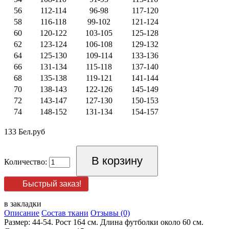
56
112-114
96-98
117-120
58
116-118
99-102
121-124
60
120-122
103-105
125-128
62
123-124
106-108
129-132
64
125-130
109-114
133-136
66
131-134
115-118
137-140
68
135-138
119-121
141-144
70
138-143
122-126
145-149
72
143-147
127-130
150-153
74
148-152
131-134
154-157
133 Бел.руб
Количество:
Быстрый заказ!
в закладки
Описание
Состав ткани
Отзывы (0)
Размер: 44-54. Рост 164 см. Длина футболки около 60 см.